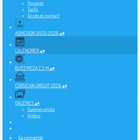
Horaires
Tarifs
Accès et contact
ADHESION 2025-2026
▴
▾
CALENDRIER
▴
▾
BLITZ PIZZA C.S.M
▴
▾
CORSICAN CIRCUIT 2026
▴
▾
GALERIES
▴
▾
Galeries photo
Vidéos
Se connecter