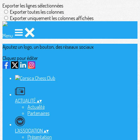
Exporter les lignes sélectionnées
Exporter toutes les colonnes
Exporter uniquement les colonnes affichées
Menu
Ajoutez un logo, un bouton, des réseaux sociaux
Cliquez pour éditer
ACTUALITÉ
▴
▾
Actualité
Partenaires
L'ASSOCIATION
▴
▾
Présentation