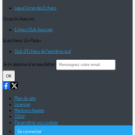
Ligue Corse des Echecs
I Scacchi Aiaccini
Echecs Club Ajaccien
Scacchera 'Llu Pazzu
Club d'Echecs de l'extrême sud
Je m'abonne à la newsletter
OK
Plan du site
Licences
Mentions légales
CGUV
Paramétrer vos cookies
Se connecter